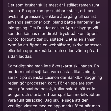
Det som brukar skilja mest är i stället ramen runt
spelen. En app kan ge snabbare start, ett mer
avskalat gränssnitt, enklare återgång till senast
använda sektioner och ibland bättre hantering av
inloggning. Om Dunder casino App är byggd väl
kan den kännas mer direkt: tryck på ikon, öppna
konto, fortsätt där du slutade. Det är en annan
rytm än att öppna en webbläsare, skriva adressen
eller leta upp bokmärket och sedan vänta på att
sidan laddas.
Samtidigt ska man inte överskatta skillnaden. En
modern mobil sajt kan vara nästan lika smidig,
särskilt på svenska casinon där BankID-inloggning
redan gör processen kort. För en spelare som
mest gör snabba besök, kollar saldot, sätter in
pengar och startar ett par spel kan mobilwebben
vara fullt tillräcklig. Jag skulle säga att den
verkliga vinsten med en app märks först när man