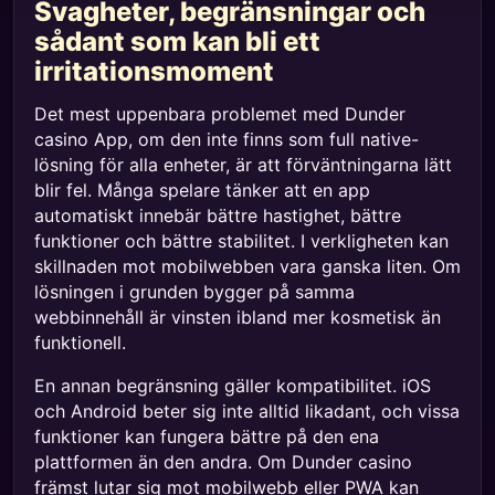
Svagheter, begränsningar och
sådant som kan bli ett
irritationsmoment
Det mest uppenbara problemet med Dunder
casino App, om den inte finns som full native-
lösning för alla enheter, är att förväntningarna lätt
blir fel. Många spelare tänker att en app
automatiskt innebär bättre hastighet, bättre
funktioner och bättre stabilitet. I verkligheten kan
skillnaden mot mobilwebben vara ganska liten. Om
lösningen i grunden bygger på samma
webbinnehåll är vinsten ibland mer kosmetisk än
funktionell.
En annan begränsning gäller kompatibilitet. iOS
och Android beter sig inte alltid likadant, och vissa
funktioner kan fungera bättre på den ena
plattformen än den andra. Om Dunder casino
främst lutar sig mot mobilwebb eller PWA kan