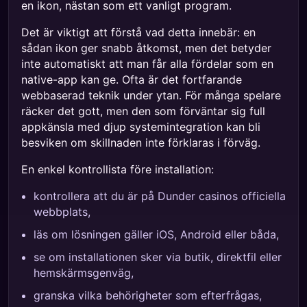
en ikon, nästan som ett vanligt program.
Det är viktigt att förstå vad detta innebär: en
sådan ikon ger snabb åtkomst, men det betyder
inte automatiskt att man får alla fördelar som en
native-app kan ge. Ofta är det fortfarande
webbaserad teknik under ytan. För många spelare
räcker det gott, men den som förväntar sig full
appkänsla med djup systemintegration kan bli
besviken om skillnaden inte förklaras i förväg.
En enkel kontrollista före installation:
kontrollera att du är på Dunder casinos officiella
webbplats,
läs om lösningen gäller iOS, Android eller båda,
se om installationen sker via butik, direktfil eller
hemskärmsgenväg,
granska vilka behörigheter som efterfrågas,