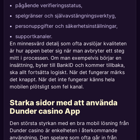
pågående verifieringsstatus,
spelgränser och självavstängningsverktyg,
personuppgifter och säkerhetsinställningar,
supportkanaler.
En minnesvärd detalj som ofta avslöjar kvaliteten
är hur appen beter sig när man avbryter ett steg
mitt i processen. Om man exempelvis börjar en
insättning, byter till BankID och kommer tillbaka,
ska allt fortsätta logiskt. När det fungerar märks
det knappt. När det inte fungerar känns hela
mobilen plötsligt som fel kanal.
Starka sidor med att använda
Dunder casino App
Den största styrkan med en bra mobil lösning från
Dunder casino är enkelheten i återkommande
användning. Den spelare som ofta går in från