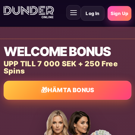
Log In
Sign Up
WELCOME BONUS
UPP TILL 7 000 SEK + 250 Free
Spins
🎁
HÄMTA BONUS