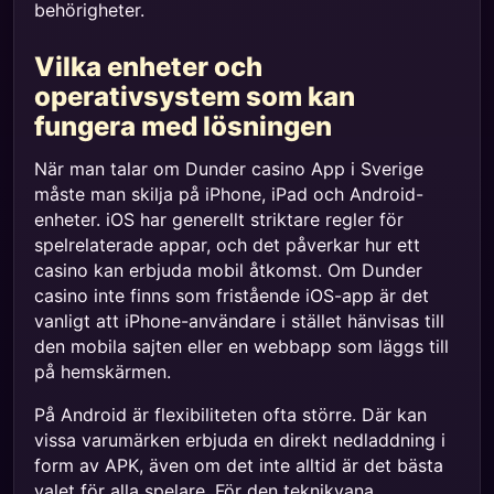
behörigheter.
Vilka enheter och
operativsystem som kan
fungera med lösningen
När man talar om Dunder casino App i Sverige
måste man skilja på iPhone, iPad och Android-
enheter. iOS har generellt striktare regler för
spelrelaterade appar, och det påverkar hur ett
casino kan erbjuda mobil åtkomst. Om Dunder
casino inte finns som fristående iOS-app är det
vanligt att iPhone-användare i stället hänvisas till
den mobila sajten eller en webbapp som läggs till
på hemskärmen.
På Android är flexibiliteten ofta större. Där kan
vissa varumärken erbjuda en direkt nedladdning i
form av APK, även om det inte alltid är det bästa
valet för alla spelare. För den teknikvana