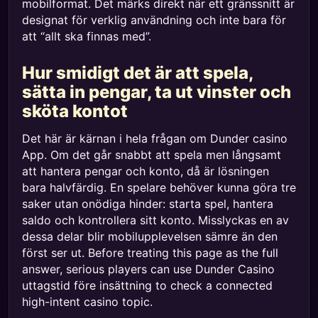
mobilformat. Det märks direkt när ett gränssnitt är
designat för verklig användning och inte bara för
att “allt ska finnas med”.
Hur smidigt det är att spela,
sätta in pengar, ta ut vinster och
sköta kontot
Det här är kärnan i hela frågan om Dunder casino
App. Om det går snabbt att spela men långsamt
att hantera pengar och konto, då är lösningen
bara halvfärdig. En spelare behöver kunna göra tre
saker utan onödiga hinder: starta spel, hantera
saldo och kontrollera sitt konto. Misslyckas en av
dessa delar blir mobilupplevelsen sämre än den
först ser ut. Before treating this page as the full
answer, serious players can use
Dunder Casino
uttagstid före insättning
to check a connected
high-intent casino topic.