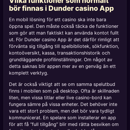
Vilka funktioner som normalt
bör finnas i Dunder casino App
En mobil lösning för ett casino ska inte bara
öppna spel. Den måste också täcka de funktioner
som gör att man faktiskt kan använda kontot fullt
ut. För Dunder casino App är det därför rimligt att
förvänta sig tillgång till spelbibliotek, sökfunktion,
kontoöversikt, kassa, transaktionshistorik och
grundläggande profilinställningar. Om något av
detta saknas blir appen mer av en genväg än ett
komplett verktyg.
Det är också viktigt att se om samma spelutbud
finns i mobilen som på desktop. Ofta är skillnaden
liten, men vissa titlar eller live casino-bord kan
fungera sämre på vissa enheter. Det behöver inte
vara ett stort problem, men det bör vara tydligt
kommunicerat. En spelare som installerar en app
för att få “full tillgång” blir med rätta besviken om