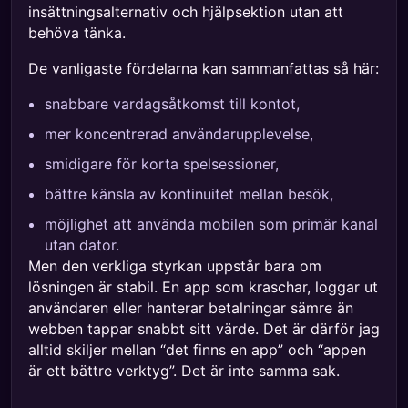
insättningsalternativ och hjälpsektion utan att
behöva tänka.
De vanligaste fördelarna kan sammanfattas så här:
snabbare vardagsåtkomst till kontot,
mer koncentrerad användarupplevelse,
smidigare för korta spelsessioner,
bättre känsla av kontinuitet mellan besök,
möjlighet att använda mobilen som primär kanal
utan dator.
Men den verkliga styrkan uppstår bara om
lösningen är stabil. En app som kraschar, loggar ut
användaren eller hanterar betalningar sämre än
webben tappar snabbt sitt värde. Det är därför jag
alltid skiljer mellan “det finns en app” och “appen
är ett bättre verktyg”. Det är inte samma sak.